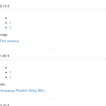
5,10 €
сидр
Fizz малина
1,80 €
эkо
Чечевица Pardino 500гр BIO...
3,20 €