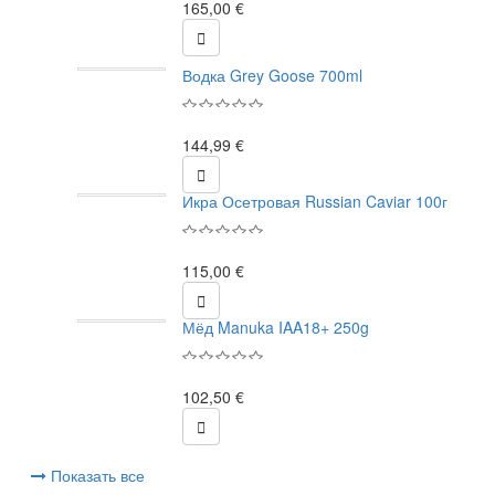
165,00 €

Водка Grey Goose 700ml
144,99 €

Икра Осетровая Russian Caviar 100г
115,00 €

Мёд Manuka IAA18+ 250g
102,50 €

Показать все