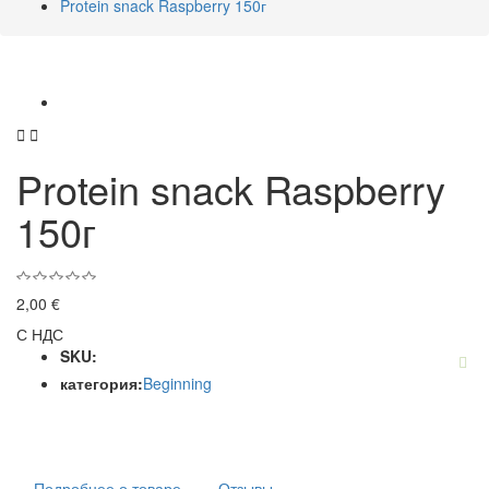
Protein snack Raspberry 150г


Protein snack Raspberry
150г
2,00 €
С НДС
SKU:
категория:
Beginning
Подробнее о товаре
Отзывы