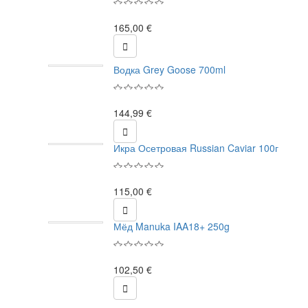
165,00 €

Водка Grey Goose 700ml
144,99 €

Икра Осетровая Russian Caviar 100г
115,00 €

Мёд Manuka IAA18+ 250g
102,50 €
