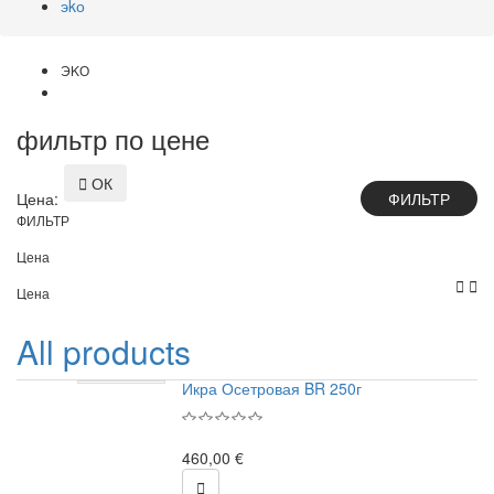
эkо
ЭKО
фильтр по цене

ОК
Цена:
ФИЛЬТР
Цена


Цена
All products
Икра Осетровая BR 250г
460,00 €
