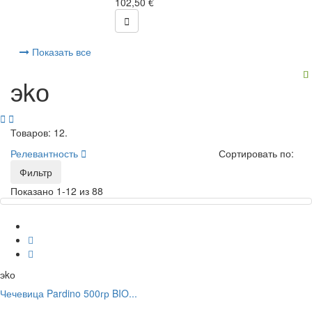
102,50 €

Показать все
эkо


Товаров: 12.
Релевантность

Сортировать по:
Фильтр
Показано 1-12 из 88
эkо
Чечевица Pardino 500гр BIO...