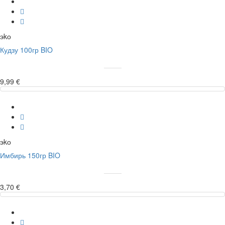
эkо
Кудзу 100гр BIO
9,99 €
эkо
Имбирь 150гр BIO
3,70 €