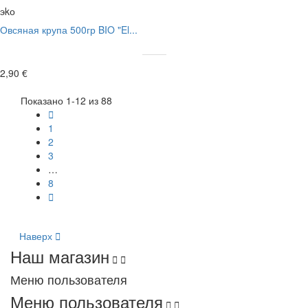
эkо
Овсяная крупа 500гр BIO "El...
2,90 €
Показано 1-12 из 88

1
2
3
…
8

Наверх

Наш магазин


Меню пользователя
Меню пользователя

