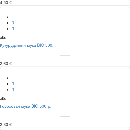
4,50 €
эkо
Кукурудзиння мука BIO 500...
2,60 €
эkо
Гороховая мука BIO 500гр...
2,80 €