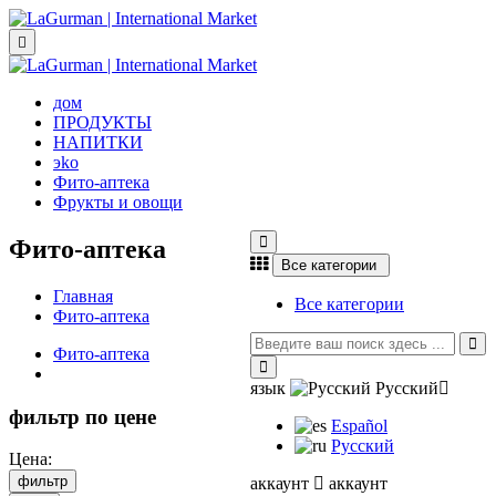

дом
ПРОДУКТЫ
НАПИТКИ
эkо
Фито-аптека
Фрукты и овощи
Фито-аптека
Все категории
Главная
Все категории
Фито-аптека
Фито-аптека
язык
Русский
фильтр по цене
Español
Русский
Цена:
аккаунт
аккаунт