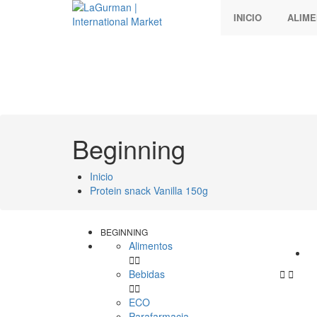
INICIO
ALIM
Beginning
Inicio
Protein snack Vanilla 150g
BEGINNING
Alimentos


Bebidas




ECO
Parafarmacia