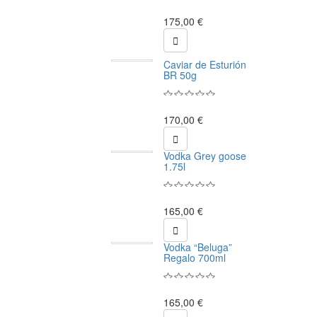
175,00 €

Caviar de Esturión
BR 50g
170,00 €

Vodka Grey goose
1.75l
165,00 €

Vodka “Beluga”
Regalo 700ml
165,00 €