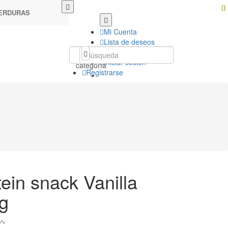
VERDURAS
Mi Cuenta
Lista de deseos
Mi Carro
Toda la
Iniciar sesión
categoría
Registrarse
tein snack Vanilla
g