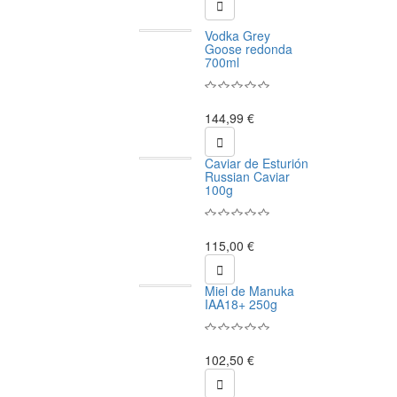

Vodka Grey
Goose redonda
700ml
144,99 €

Caviar de Esturión
Russian Caviar
100g
115,00 €

Miel de Manuka
IAA18+ 250g
102,50 €
