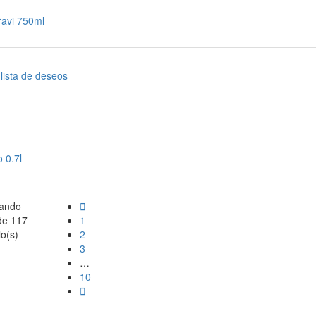
ravi 750ml
 lista de deseos
 0.7l
ando

de 117
1
lo(s)
2
3
…
10
