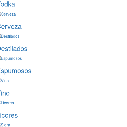
odka
erveza
estilados
Espumosos
ino
icores