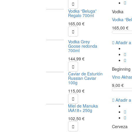

Vodka “Beluga”
Vodka
Regalo 700ml
Vodka “Be
165,00 €
165,00 €

Vodka Grey
Añadir a
Goose redonda
700ml
144,99 €

Beginning
Caviar de Esturión
Vino Akha
Russian Caviar
100g
9,00 €
115,00 €

Añadir a
Miel de Manuka
IAA18+ 250g
102,50 €

Cerveza