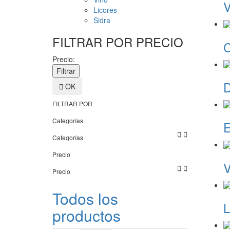
V
Licores
Sidra
FILTRAR POR PRECIO
C
Precio:
D

OK
FILTRAR POR
Categorías


Categorías
Precio
V


Precio
Todos los
L
productos