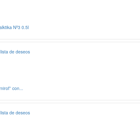
lktika Nº3 0.5l
 lista de deseos
irof” con...
 lista de deseos