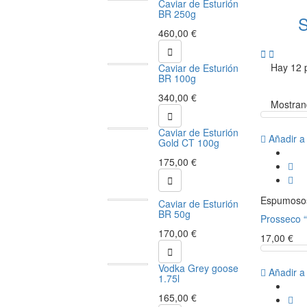
Caviar de Esturión
BR 250g
S
460,00 €



Hay 12 
Caviar de Esturión
BR 100g
340,00 €
Mostrand

Caviar de Esturión
Añadir a
Gold CT 100g
175,00 €

Espumoso
Caviar de Esturión
BR 50g
Prosseco “
170,00 €
17,00 €

Vodka Grey goose
Añadir a
1.75l
165,00 €