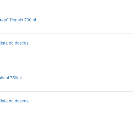
luga” Regalo 700ml
 lista de deseos
sheni 750ml
 lista de deseos