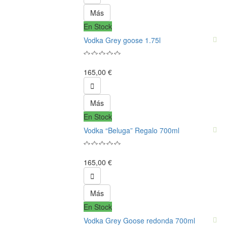
Más
En Stock
Vodka Grey goose 1.75l
165,00 €

Más
En Stock
Vodka “Beluga” Regalo 700ml
165,00 €

Más
En Stock
Vodka Grey Goose redonda 700ml