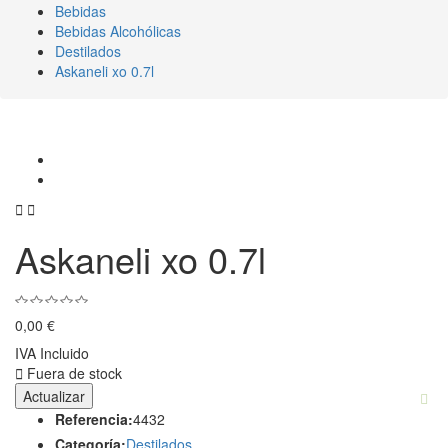
Bebidas
Bebidas Alcohólicas
Destilados
Askaneli xo 0.7l


Askaneli xo 0.7l
0,00 €
IVA Incluido

Fuera de stock
Referencia:
4432
Categoría:
Destilados