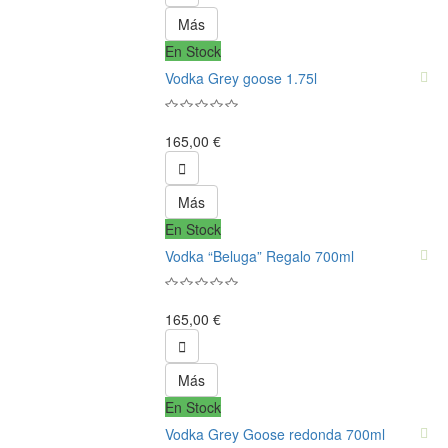
Más
En Stock
Vodka Grey goose 1.75l
165,00 €

Más
En Stock
Vodka “Beluga” Regalo 700ml
165,00 €

Más
En Stock
Vodka Grey Goose redonda 700ml