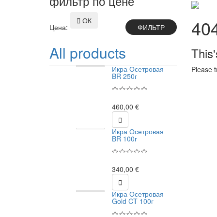
фильтр по цене

ОК
40
Цена:
All products
This
Икра Осетровая
Please t
BR 250г
460,00 €

Икра Осетровая
BR 100г
340,00 €

Икра Осетровая
Gold CT 100г