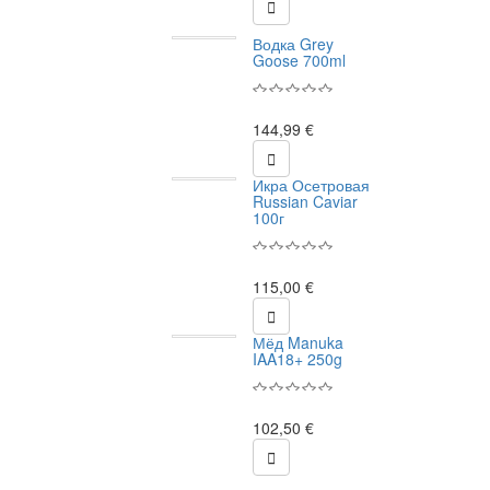

Водка Grey
Goose 700ml
144,99 €

Икра Осетровая
Russian Caviar
100г
115,00 €

Мёд Manuka
IAA18+ 250g
102,50 €
