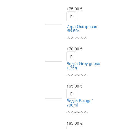
175,00 €

Икра Осетровая
BR 50г
170,00 €

Водка Grey goose
1.75л
165,00 €

Водка Beluga”
700ml
165,00 €