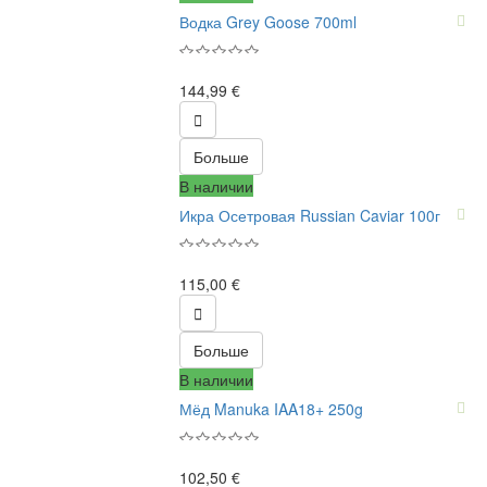
Водка Grey Goose 700ml
144,99 €

Больше
В наличии
Икра Осетровая Russian Caviar 100г
115,00 €

Больше
В наличии
Мёд Manuka IAA18+ 250g
102,50 €