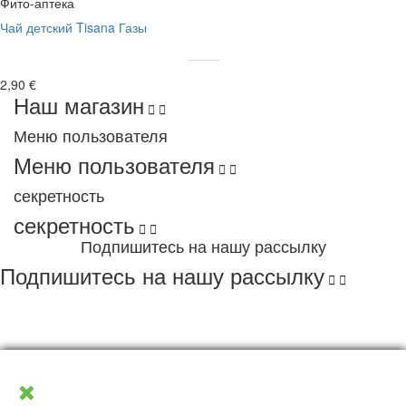
Фито-аптека
Чай детский Tisana Газы
2,90 €
Наш магазин


Меню пользователя
Меню пользователя


секретность
секретность


Подпишитесь на нашу рассылку
Подпишитесь на нашу рассылку


Copyright 2022 Lagurman. All Rights Reserved
Этот магазин использует файлы cookie и другие
технологии, чтобы мы могли улучшить ваш опыт