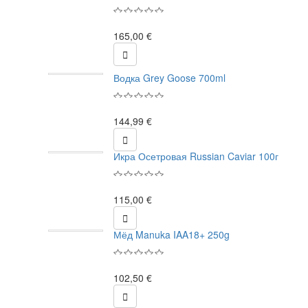
165,00 €

Водка Grey Goose 700ml
144,99 €

Икра Осетровая Russian Caviar 100г
115,00 €

Мёд Manuka IAA18+ 250g
102,50 €
