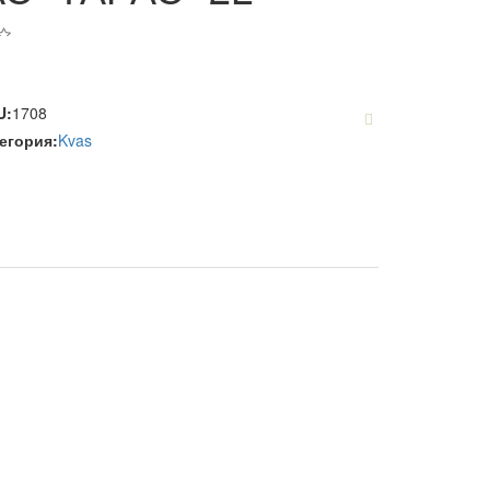
U:
1708
тегория:
Kvas