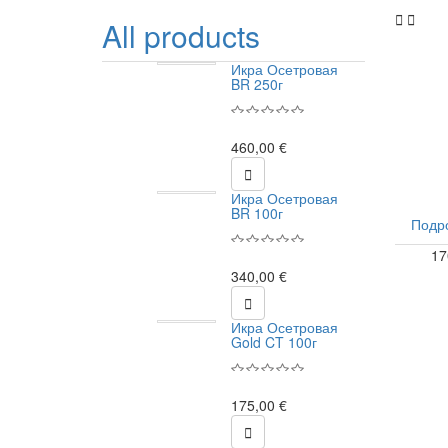


All products
Икра Осетровая
BR 250г
460,00 €

Икра Осетровая
BR 100г
Подро
17
Код
340,00 €

Икра Осетровая
Gold CT 100г
175,00 €
