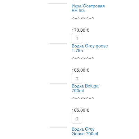
Икра Осетровая
BR 50г
170,00 €

Водка Grey goose
1.75л
165,00 €

Водка Beluga”
700ml
165,00 €

Водка Grey
Goose 700ml