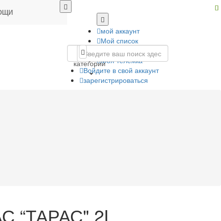
ОЩИ
мой аккаунт
Мой список
пожеланий
Все
Моя тележка
категории
Войдите в свой аккаунт
зарегистрироваться
С “ТАРАС" 2L