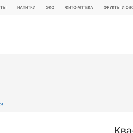
КТЫ
НАПИТКИ
ЭKО
ФИТО-АПТЕКА
ФРУКТЫ И ОВ
ки
Ква