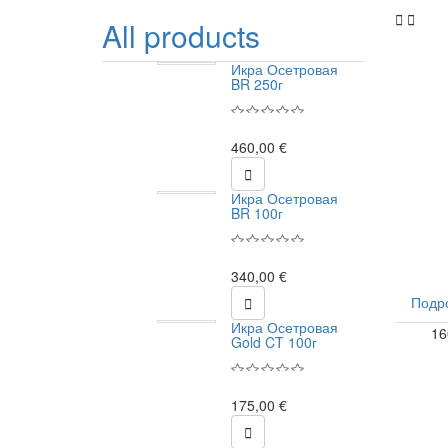


All products
а Grey
Икра Осетровая
e 700ml
BR 250г
99 €
460,00 €

 Осетровая
Икра Осетровая
ian Caviar
BR 100г
340,00 €
00 €
Подро

Икра Осетровая
16
Код
 Manuka
Gold CT 100г
8+ 250g
175,00 €
50 €
