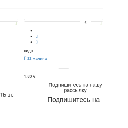
сидр
эkо
Fizz малина
Чечевица 
1,80 €
3,20 €
Подпишитесь на нашу
рассылку
ть


Подпишитесь на