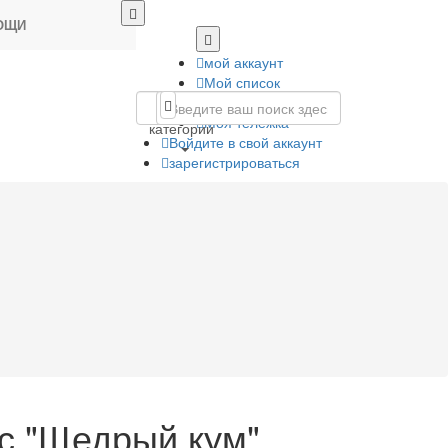
ОЩИ
мой аккаунт
Мой список
пожеланий
Все
Моя тележка
категории
Войдите в свой аккаунт
зарегистрироваться
с "Щедрый кум"