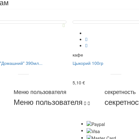
дам
кафе
"Домашний" 390мл...
Цыкорий 100гр
5,10 €
Меню пользователя
секретность
Меню пользователя
секретнос

