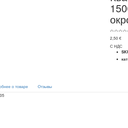
150
окр
Икра Осетровая
Водка Grey
BR 50г
Goose 700ml
2,50 €
170,00 €
144,99 €
С НДС


SK
Водка Grey goose
Икра Осетровая
ка
1.75л
Russian Caviar
100г
165,00 €
115,00 €
бнее о товаре
Отзывы


Водка Beluga”
05
700ml
Мёд Manuka
IAA18+ 250g
165,00 €
102,50 €

