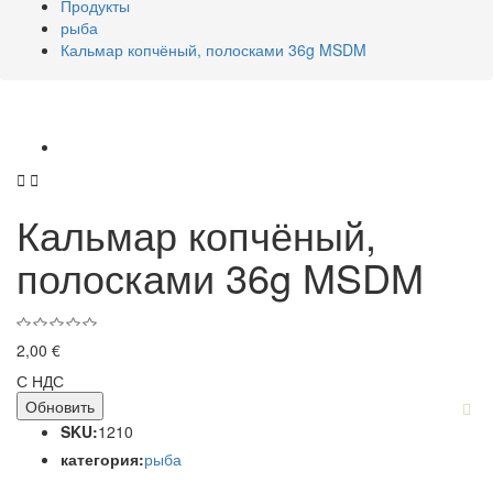
Продукты
рыба
Кальмар копчёный, полосками 36g MSDM


Кальмар копчёный,
полосками 36g MSDM
2,00 €
С НДС
SKU:
1210
категория:
рыба