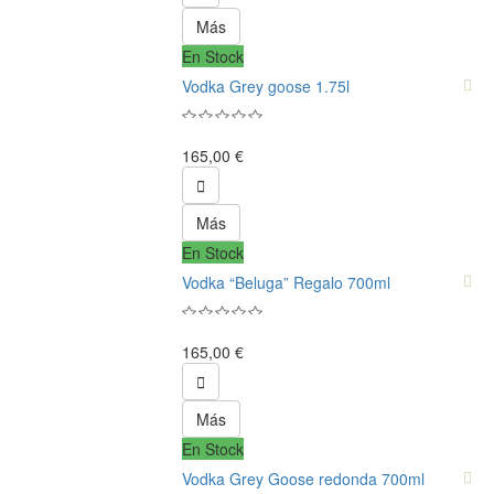
Más
En Stock
Vodka Grey goose 1.75l
165,00 €

Más
En Stock
Vodka “Beluga” Regalo 700ml
165,00 €

Más
En Stock
Vodka Grey Goose redonda 700ml