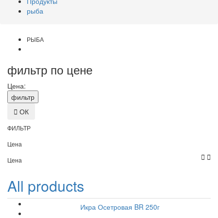
Продукты
рыба
РЫБА
фильтр по цене
Цена:

ОК
ФИЛЬТР
Цена


Цена
All products
Икра Осетровая BR 250г