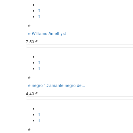
Té
Te Williams Amethyst
7,50 €
Té
Té negro “Diamante negro de...
4,40 €
Té