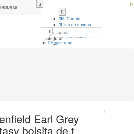
VERDURAS
Mi Cuenta
Lista de deseos
Mi Carro
Toda la
Iniciar sesión
categoría
Registrarse
enfield Earl Grey
asy bolsita de t