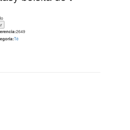
do
erencia:
2649
egoría:
Té