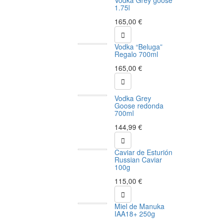
Vodka Grey goose
1.75l
165,00 €

Vodka “Beluga”
Regalo 700ml
165,00 €

Vodka Grey
Goose redonda
700ml
144,99 €

Caviar de Esturión
Russian Caviar
100g
115,00 €

Miel de Manuka
IAA18+ 250g