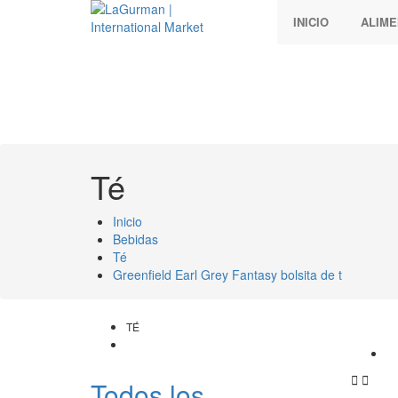
INICIO
ALIM
Té
Inicio
Bebidas
Té
Greenfield Earl Grey Fantasy bolsita de t
TÉ


Todos los