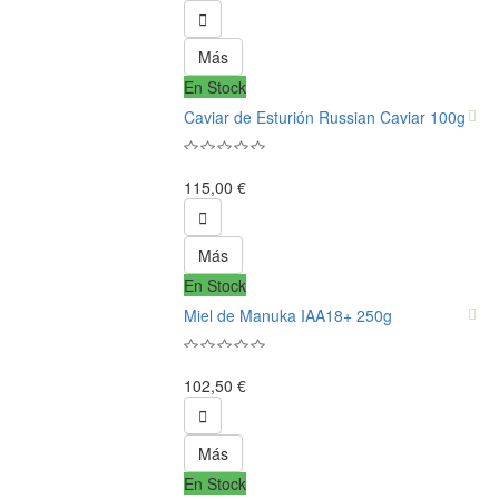

Más
En Stock
Caviar de Esturión Russian Caviar 100g
115,00 €

Más
En Stock
Miel de Manuka IAA18+ 250g
102,50 €

Más
En Stock