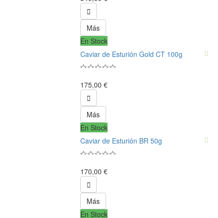

Más
En Stock
Caviar de Esturión Gold CT 100g
175,00 €

Más
En Stock
Caviar de Esturión BR 50g
170,00 €

Más
En Stock